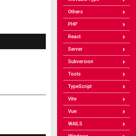
Others
PHP
React
Server
Subversion
Tools
TypeScript
Vite
Vue
WAILS