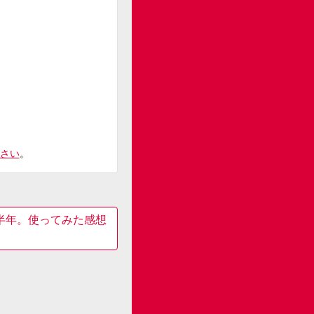
さい
。
約半年。使ってみた感想