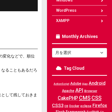
Windows
WordPress
XAMPP
Monthly Archives
Monthly
Archives
ムの変化などで、順位
Tag Cloud
くなることもあるだろ
Android
Adobe
Ajax
ActionScript
API
Apache
Browser
モとして残しておきま
CMS
CSS
CakePHP
CSS3
Firefox
Docker
eclipse
DB
Framework
Flash
FuelPHP