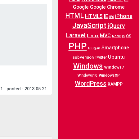
Git
Google
Google Chrome
HTML
iPhone
HTML5
IE
IE6
JavaScript
jQuery
Laravel
MVC
Linux
OS
Node.js
PHP
Smartphone
Plug-in
Ubuntu
subversion
Twitter
Windows
Windows7
WindowsXP
Windows10
WordPress
XAMPP
21
posted : 2013.05.21