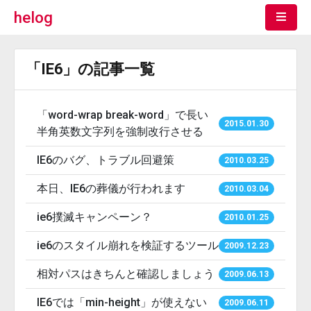
helog
「IE6」の記事一覧
「word-wrap break-word」で長い
2015.01.30
半角英数文字列を強制改行させる
IE6のバグ、トラブル回避策
2010.03.25
本日、IE6の葬儀が行われます
2010.03.04
ie6撲滅キャンペーン？
2010.01.25
ie6のスタイル崩れを検証するツール
2009.12.23
相対パスはきちんと確認しましょう
2009.06.13
IE6では「min-height」が使えない
2009.06.11