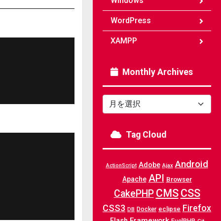
Windows
WordPress
XAMPP
Monthly Archives
Monthly
Archives
Tag Cloud
Android
Adobe
Ajax
ActionScript
API
Apache
Browser
CMS
CSS
CakePHP
CSS3
Firefox
Docker
eclipse
DB
Framework
Flash
FuelPHP