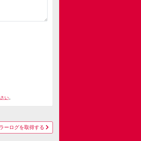
さい
。
sでエラーログを取得する