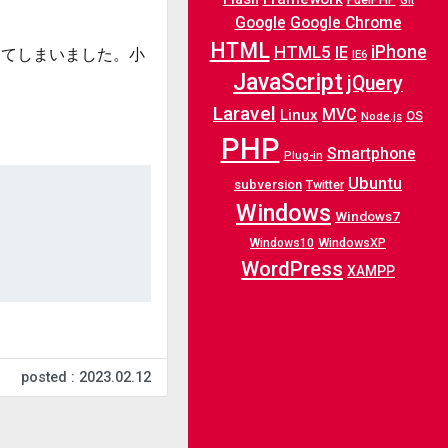
Git
Google
Google Chrome
HTML
iPhone
HTML5
IE
してしまいました。小
IE6
JavaScript
jQuery
Laravel
MVC
Linux
OS
Node.js
PHP
Smartphone
Plug-in
Ubuntu
subversion
Twitter
Windows
Windows7
WindowsXP
Windows10
WordPress
XAMPP
posted : 2023.02.12