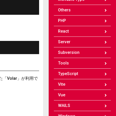
Others
PHP
React
Server
Subversion
Tools
TypeScript
れた「Volar」が利用で
Vite
Vue
WAILS