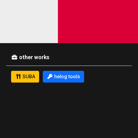
other works
SUBA
helog tools