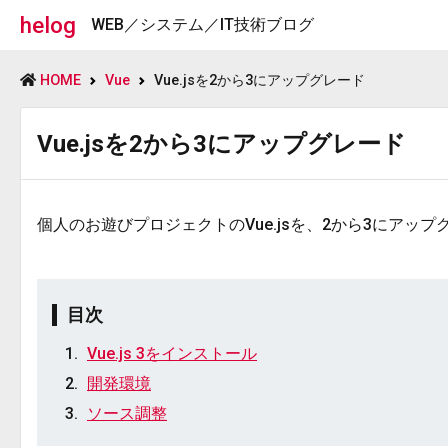
helog
WEB／システム／IT技術ブログ
HOME
Vue
Vue.jsを2から3にアップグレード
Vue.jsを2から3にアップグレード
個人のお遊びプロジェクトのVue.jsを、2から3にアッ
目次
Vue.js 3をインストール
開発環境
ソース調整