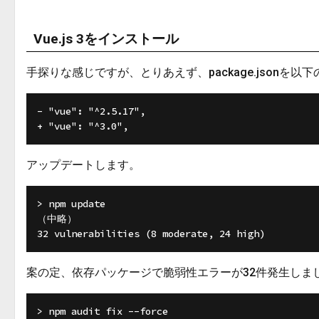
Vue.js 3をインストール
手探りな感じですが、とりあえず、package.jsonを以
- "vue": "^2.5.17",

アップデートします。
> npm update

（中略）

案の定、依存パッケージで脆弱性エラーが32件発生しま
> npm audit fix --force
