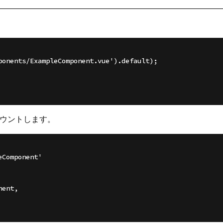
onents/ExampleComponent.vue').default);

マウントします。
Component'
