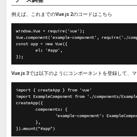
例えば、これまでのVue.js 2のコードはこちら
window.Vue = require('vue');

Vue.component('example-component', require('./comp
const app = new Vue({

	el: '#app',

Vue.js 3では以下のようにコンポーネントを登録して、
import { createApp } from 'vue'

import ExampleComponent from './components/Example
createApp({

	components: {

		'example-component': ExampleComponent,

	},
