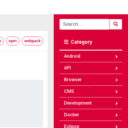
Search
for:
x
npm
webpack
Category
Android
API
Browser
CMS
Development
Docker
Eclipse