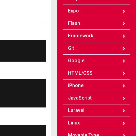
Expo
Flash
Framework
Git
Google
HTML/CSS
iPhone
JavaScript
Laravel
Linux
Movable Type