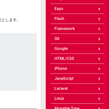
Expo
Flash
前提とします。
Framework
Git
Google
HTML/CSS
iPhone
JavaScript
Laravel
Linux
Movable Type