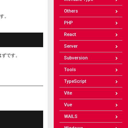
Others
ます。
PHP
React
Server
るはずです。
Subversion
Tools
TypeScript
Vite
Vue
WAILS