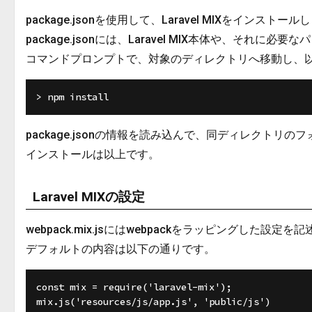
package.jsonを使用して、Laravel MIXをインストー
package.jsonには、Laravel MIX本体や、それ
コマンドプロンプトで、対象のディレクトリへ移動し、
package.jsonの情報を読み込んで、同ディレクトリの
インストールは以上です。
Laravel MIXの設定
webpack.mix.jsにはwebpackをラッピングした設定を
デフォルトの内容は以下の通りです。
const mix = require('laravel-mix');

mix.js('resources/js/app.js', 'public/js')
