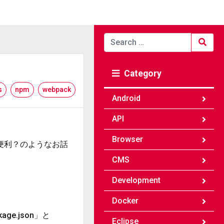
Search
for:
Category
s
npm
webpack
Android
API
Browser
より便利？のようなお話
CMS
Development
Docker
e.json」と
Eclipse