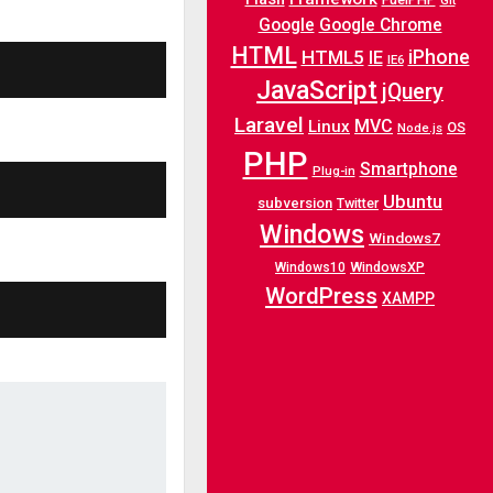
Git
Google
Google Chrome
HTML
iPhone
HTML5
IE
IE6
JavaScript
jQuery
Laravel
MVC
Linux
OS
Node.js
PHP
Smartphone
Plug-in
Ubuntu
subversion
Twitter
Windows
Windows7
WindowsXP
Windows10
WordPress
XAMPP