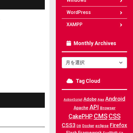
Windows
WordPress
。
XAMPP
Monthly Archives
Monthly
Archives
Tag Cloud
Android
Adobe
Ajax
ActionScript
API
Apache
Browser
CMS
CSS
CakePHP
CSS3
Firefox
Docker
eclipse
DB
Framework
Flash
FuelPHP