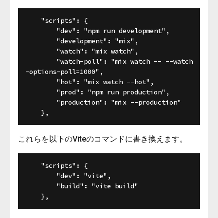
    "scripts": {

        "dev": "npm run development",

        "development": "mix",

        "watch": "mix watch",

        "watch-poll": "mix watch -- --watch
-options-poll=1000",

        "hot": "mix watch --hot",

        "prod": "npm run production",

        "production": "mix --production"

これらを以下のViteのコマンドに書き換えます。
    "scripts": {

        "dev": "vite",

        "build": "vite build"
