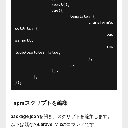
		react(),

		vue({

			template: {

				transformAs
setUrls: {

					bas
e: null,

					inc
ludeAbsolute: false,

				},

			},

		}),

	],

npmスクリプトを編集
package.jsonを開き、スクリプトを編集します。
以下は既存のLaravel Mixのコマンドです。