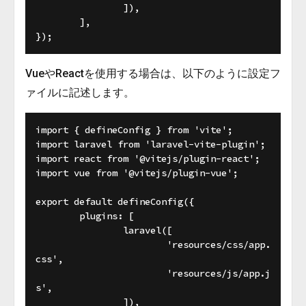
		]),

	],

VueやReactを使用する場合は、以下のように設定フ
ァイルに記述します。
import { defineConfig } from 'vite';

import laravel from 'laravel-vite-plugin';

import react from '@vitejs/plugin-react';

import vue from '@vitejs/plugin-vue';

export default defineConfig({

	plugins: [

		laravel([

			'resources/css/app.
css',

			'resources/js/app.j
s',

		]),
