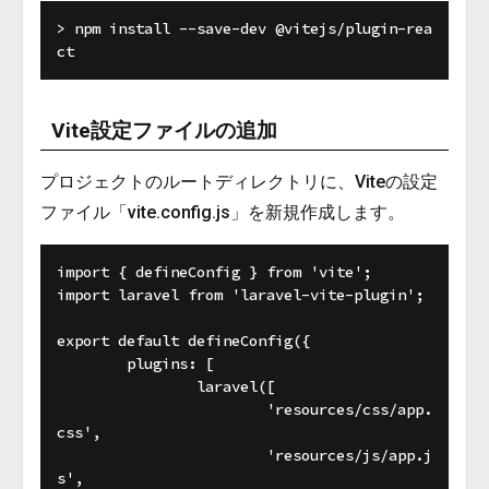
> npm install --save-dev @vitejs/plugin-rea
Vite設定ファイルの追加
プロジェクトのルートディレクトリに、Viteの設定
ファイル「vite.config.js」を新規作成します。
import { defineConfig } from 'vite';

import laravel from 'laravel-vite-plugin';

export default defineConfig({

	plugins: [

		laravel([

			'resources/css/app.
css',

			'resources/js/app.j
s',
