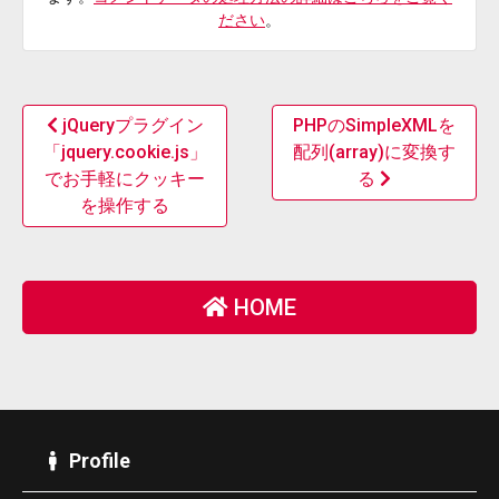
ださい
。
jQueryプラグイン
PHPのSimpleXMLを
「jquery.cookie.js」
配列(array)に変換す
でお手軽にクッキー
る
を操作する
HOME
Profile