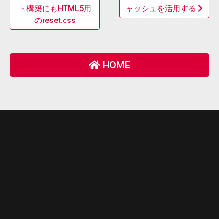
ト構築にもHTML5用
ャッシュを活用する
のreset.css
HOME