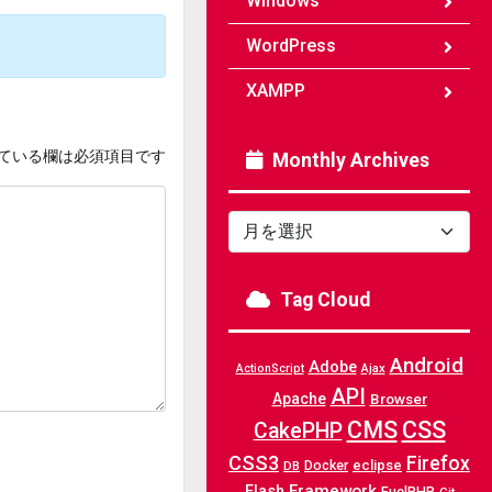
Windows
WordPress
XAMPP
ている欄は必須項目です
Monthly Archives
Monthly
Archives
Tag Cloud
Android
Adobe
Ajax
ActionScript
API
Apache
Browser
CMS
CSS
CakePHP
CSS3
Firefox
Docker
eclipse
DB
Framework
Flash
FuelPHP