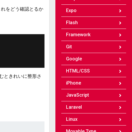
はこれをどう確認とるか
Expo
Flash
Framework
Git
Google
HTML/CSS
囲むときれいに整形さ
iPhone
JavaScript
Laravel
Linux
Movable Type