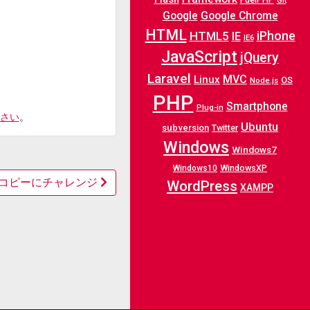
Git
Google
Google Chrome
HTML
iPhone
HTML5
IE
IE6
JavaScript
jQuery
Laravel
MVC
Linux
OS
Node.js
PHP
Smartphone
Plug-in
さい
。
Ubuntu
subversion
Twitter
Windows
Windows7
WindowsXP
Windows10
電話帳コピーにチャレンジ
WordPress
XAMPP