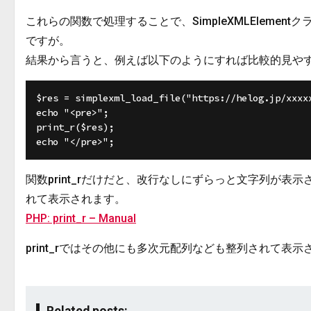
これらの関数で処理することで、SimpleXMLElem
ですが。
結果から言うと、例えば以下のようにすれば比較的見や
$res = simplexml_load_file("https://helog.jp/xxxxx
echo "<pre>";

print_r($res);

関数print_rだけだと、改行なしにずらっと文字列が
れて表示されます。
PHP: print_r – Manual
print_rではその他にも多次元配列なども整列されて