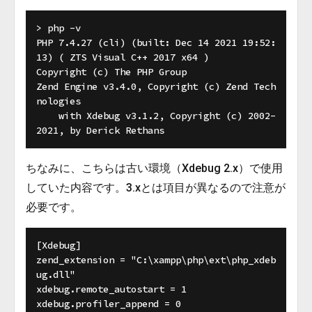
> php -v

PHP 7.4.27 (cli) (built: Dec 14 2021 19:52:
13) ( ZTS Visual C++ 2017 x64 )

Copyright (c) The PHP Group

Zend Engine v3.4.0, Copyright (c) Zend Tech
nologies

    with Xdebug v3.1.2, Copyright (c) 2002-
ちなみに、こちらは古い環境（Xdebug 2.x）で使用
していた内容です。3.xとは項目が異なるので注意が
必要です。
[Xdebug]

zend_extension = "C:\xampp\php\ext\php_xdeb
ug.dll"

xdebug.remote_autostart = 1

xdebug.profiler_append = 0
