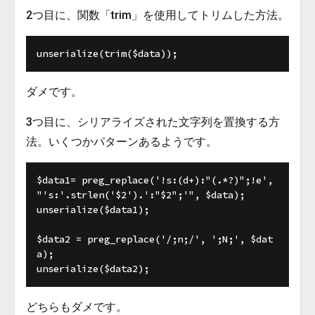
2つ目に、関数「trim」を使用してトリムした方法。
ダメです。
3つ目に、シリアライズされた文字列を置換する方
法。いくつかパターンあるようです。
$data1= preg_replace('!s:(d+):"(.*?)";!e', 
"'s:'.strlen('$2').':"$2";'", $data);

unserialize($data1);

$data2 = preg_replace('/;n;/', ';N;', $dat
a);

どちらもダメです。