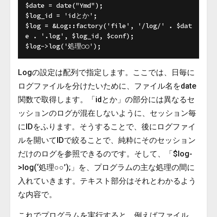
$date = date("Ymd");

$log_id = 'idとか';

$log = &Log::factory('file', '/log/' . $dat
e . '.log', $log_id, $conf);

Logの設定は配列で指定します。ここでは、日毎に
ログファイルを分けたいために、ファイル名をdate
関数で取得します。「idとか」の部分には異なるセ
ッションのログが混在しないように、セッション毎
にIDをふります。そうすることで、後にログファイ
ルを開いてIDで絞ることで、純粋にそのセッション
だけのログを参照できるのです。そして、「$log-
>log(‘処理○○’);」を、プログラムの主な処理の間に
入れていきます。テキスト部分はそれとわかるよう
な内容で。
これでプログラムを実行すると、例えばファイル