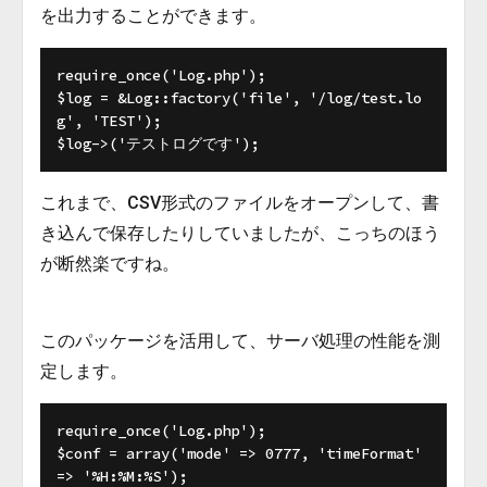
を出力することができます。
require_once('Log.php');

$log = &Log::factory('file', '/log/test.lo
g', 'TEST');

これまで、CSV形式のファイルをオープンして、書
き込んで保存したりしていましたが、こっちのほう
が断然楽ですね。
このパッケージを活用して、サーバ処理の性能を測
定します。
require_once('Log.php');

$conf = array('mode' => 0777, 'timeFormat' 
=> '%H:%M:%S');
