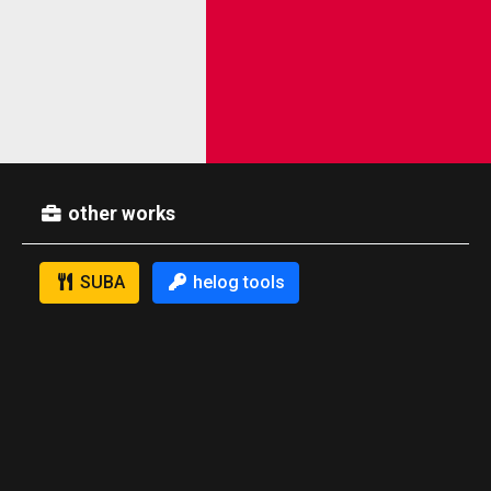
other works
SUBA
helog tools