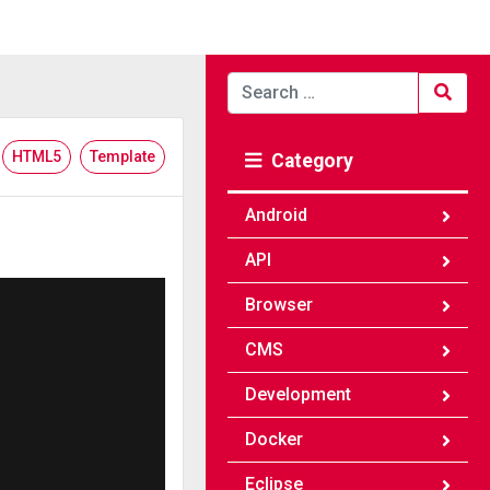
Search
for:
HTML5
Template
Category
Android
API
Browser
CMS
Development
Docker
Eclipse