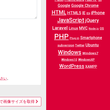
Git
Google
Google Chrome
HTML
iPhone
HTML5
IE
IE6
JavaScript
jQuery
Laravel
MVC
Linux
OS
Node.js
PHP
Smartphone
Plug-in
Ubuntu
subversion
Twitter
Windows
Windows7
WindowsXP
Windows10
WordPress
XAMPP
さい
。
ze」で画像サイズを取得