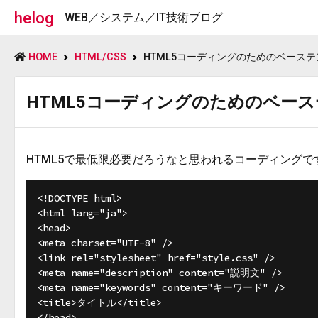
helog
WEB／システム／IT技術ブログ
HOME
HTML/CSS
HTML5コーディングのためのベース
HTML5コーディングのためのベー
HTML5で最低限必要だろうなと思われるコーディングで
<!DOCTYPE html>

<html lang="ja">

<head>

<meta charset="UTF-8" />

<link rel="stylesheet" href="style.css" />

<meta name="description" content="説明文" />

<meta name="keywords" content="キーワード" />

<title>タイトル</title>

</head>
