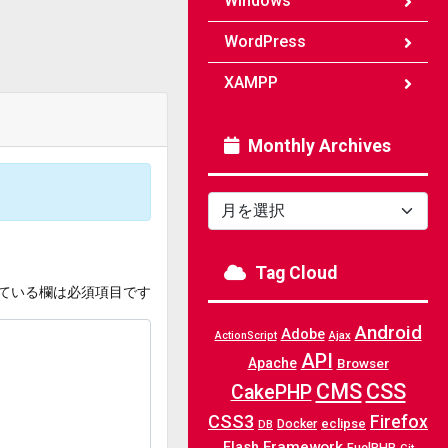
Windows
WordPress
XAMPP
Monthly Archives
Monthly
Archives
Tag Cloud
ている欄は必須項目です
Android
Adobe
Ajax
ActionScript
API
Apache
Browser
CMS
CSS
CakePHP
CSS3
Firefox
Docker
eclipse
DB
Framework
Flash
FuelPHP