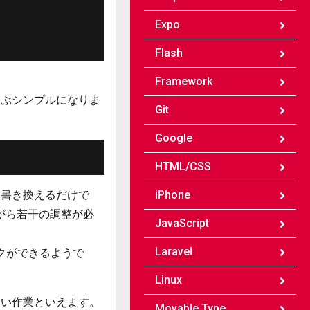
Expo
Flash
Framework
だいぶシンプルになりま
Git
Google
HTML/CSS
行を書き換えるだけで
iPhone
ながら若干の調整が必
JavaScript
Laravel
ェックができるようで
Linux
らない作業といえます。
Movable Type