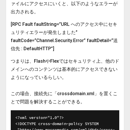
ァイルにアクセスにいくと、以下のようなエラーが
出力される。
[RPC Fault faultString=”URL へのアクセス中にセキ
ュリティエラーが発生しました”
faultCode=”Channel.Security.Error” faultDetail=”送
信先 : DefaultHTTP”]
つまりは、FlashやFlexではセキュリティ上、他のド
メインへのコンテンツは基本的にアクセスできない
ようになっているらしい。
この場合、接続先に「crossdomain.xml」を置くこ
とで問題を解決することができる。
<?xml version="1.0"?>

<!DOCTYPE cross-domain-policy SYSTEM

 "http://www.macromedia.com/xml/dtds/cross-